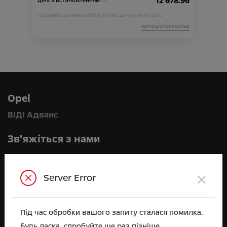
12 678.96
Ціна з встановленням
Підходить для автомобіля :
VIVARO;
ZAFIRA;
FRONTERA;
Артикул:N00000788
Opel
ВІДІ Адванс
Зв'яжіться з нами
по телефону:
+38 044 591 71 71
×
Server Error
або приїжджайте до нас:
вул. Велика Кільцева, 60А, с. Софіївська Борщагівка
Під час обробки вашого запиту сталася помилка.
e-mail
Будь ласка, спробуйте ще раз пізніше.