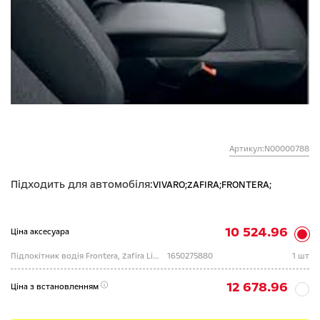
Артикул:N00000788
Підходить для автомобіля:
VIVARO;
ZAFIRA;
FRONTERA;
10 524.96
Ціна аксесуара
Підлокітник водія Frontera, Zafira Life
1650275880
1 шт
12 678.96
Ціна з встановленням