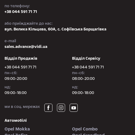
по телефону:
+38 044 591 71 71
або приїжджайте до нас:
вул. Велика Кільцева, 60А, с. Софіївська Борщагівка
e-mail
sales.advance@vidi.ua
Відділ Продажів
Відділ Сервісу
+38 044 591 71 71
+38 044 591 71 71
пн–сб:
пн–сб:
09:00-20:00
08:00-20:00
нд:
нд:
09:00-18:00
09:00-18:00
ми в соц. мережах
Автомобілі
Opel Mokka
Opel Combo