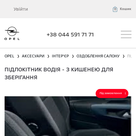
Увійти
Кошик
0
+38 044 591 71 71
OPEL
АКСЕСУАРИ
ІНТЕР'ЄР
ОЗДОБЛЕННЯ САЛОНУ
ПІД
❯
❯
❯
❯
ПІДЛОКІТНИК ВОДІЯ - З КИШЕНЕЮ ДЛЯ
ЗБЕРІГАННЯ
Під замовлення