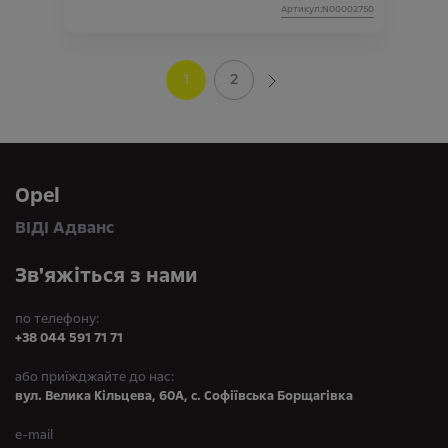
Артикул:N00002750
1
2
Opel
ВІДІ Адванс
Зв'яжіться з нами
по телефону:
+38 044 591 71 71
або приїжджайте до нас:
вул. Велика Кільцева, 60А, с. Софіївська Борщагівка
e-mail