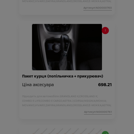
MOVANO;
VIVARO;
ZAFIRA;
GRANDLAND;
CROSSLAND;
E-MOKKA;
ASTRA;
Артикул:N00000760
Пакет курця (попільничка + прикурювач)
Ціна аксесуара
698.21
Підходить для автомобіля :
GRANDLAND X;
CROSSLAND X;
COMBO E LIFE;
COMBO E CARGO;
ASTRA J;
CORSA;
INSIGNIA;
MOKKA;
MOVANO;
VIVARO;
ZAFIRA;
GRANDLAND;
CROSSLAND;
E-MOKKA;
ASTRA;
Артикул:N00000761