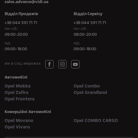
sales.advance@vidi.ua
Відділ Продажів
Відділ Сервісу
+38 044 591 71 71
+38 044 591 71 71
пн–сб:
пн–сб:
09:00-20:00
08:00-20:00
нд:
нд:
09:00-18:00
09:00-18:00
ми в соц. мережах
Автомобілі
Opel Mokka
Opel Combo
Opel Zafira
Opel Grandland
Opel Frontera
Комерційні Автомобілі
Opel Movano
Opel COMBO CARGO
Opel Vivaro