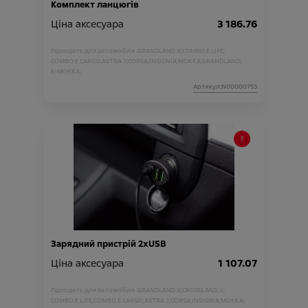
Комплект ланцюгів
Ціна аксесуара
3 186.76
Підходить для автомобіля :
GRANDLAND X;
COMBO E LIFE;
COMBO E CARGO;
ASTRA J;
CORSA;
INSIGNIA;
MOKKA;
GRANDLAND;
E-MOKKA;
Артикул:N00000753
Зарядний пристрій 2хUSB
Ціна аксесуара
1 107.07
Підходить для автомобіля :
GRANDLAND X;
CROSSLAND X;
COMBO E LIFE;
COMBO E CARGO;
ASTRA J;
CORSA;
INSIGNIA;
MOKKA;