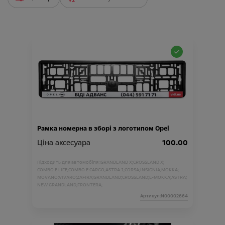
Рамка номерна в зборі з логотипом Opel
Ціна аксесуара
100.00
Підходить для автомобіля :
GRANDLAND X;
CROSSLAND X;
COMBO E LIFE;
COMBO E CARGO;
ASTRA J;
CORSA;
INSIGNIA;
MOKKA;
MOVANO;
VIVARO;
ZAFIRA;
GRANDLAND;
CROSSLAND;
E-MOKKA;
ASTRA;
NEW GRANDLAND;
FRONTERA;
Артикул:N00002664