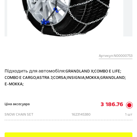
Артикул:N00000753
Підходить для автомобіля:
GRANDLAND X;
COMBO E LIFE;
COMBO E CARGO;
ASTRA J;
CORSA;
INSIGNIA;
MOKKA;
GRANDLAND;
E-MOKKA;
3 186.76
Ціна аксесуара
SNOW CHAIN SET
1623145380
1 шт