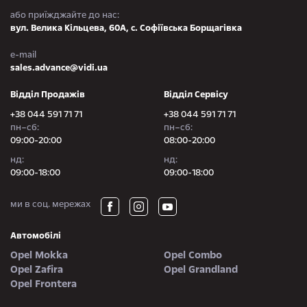
або приїжджайте до нас:
вул. Велика Кільцева, 60А, с. Софіївська Борщагівка
e-mail
sales.advance@vidi.ua
Відділ Продажів
Відділ Сервісу
+38 044 591 71 71
+38 044 591 71 71
пн–сб:
пн–сб:
09:00-20:00
08:00-20:00
нд:
нд:
09:00-18:00
09:00-18:00
ми в соц. мережах
Автомобілі
Opel Mokka
Opel Combo
Opel Zafira
Opel Grandland
Opel Frontera