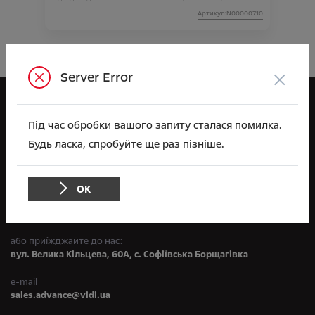
Артикул:N00000710
×
Server Error
Opel
Під час обробки вашого запиту сталася помилка.
ВІДІ Адванс
Будь ласка, спробуйте ще раз пізніше.
Зв'яжіться з нами
ОК
по телефону:
+38 044 591 71 71
або приїжджайте до нас:
вул. Велика Кільцева, 60А, с. Софіївська Борщагівка
e-mail
sales.advance@vidi.ua