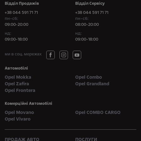
Відділ Продажів
Відділ Сервісу
+38 044 591 71 71
+38 044 591 71 71
пн–сб:
пн–сб:
09:00-20:00
08:00-20:00
нд:
нд:
09:00-18:00
09:00-18:00
ми в соц. мережах
Автомобілі
Opel Mokka
Opel Combo
Opel Zafira
Opel Grandland
Opel Frontera
Комерційні Автомобілі
Opel Movano
Opel COMBO CARGO
Opel Vivaro
ПРОДАЖ АВТО
ПОСЛУГИ