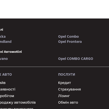
лі
kka
Opel Combo
andland
Opel Frontera
ні Автомобілі
vano
Opel COMBO CARGO
 АВТО
ПОСЛУГИ
айв
Кредит
наявності
Страхування
пробігом
Лізинг
родажу автомобілів
Обмін авто
 викупу вживаного