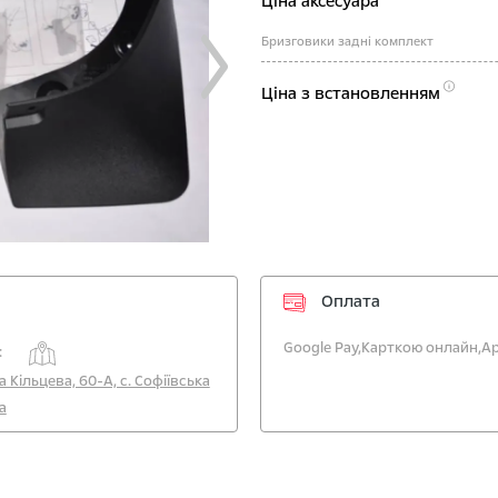
Ціна аксесуара
Бризговики задні комплект
Ціна з встановленням
Оплата
Google Pay,
Карткою онлайн,
Ap
:
а Кільцева, 60-А, с. Софіївська
а