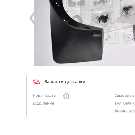
Варіанти доставки
Нова пошта
Самовивіз
Відділення
вул. Велик
Борщагівк