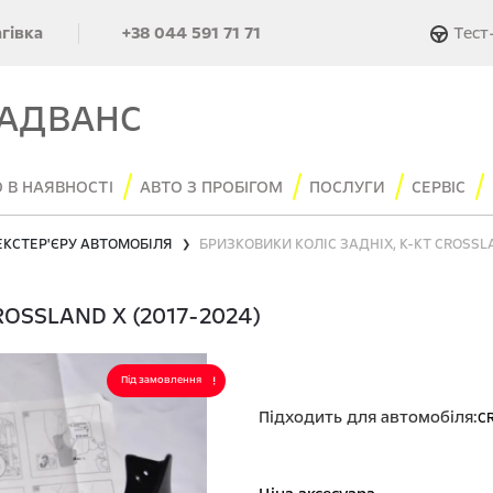
Тест
агівка
+38 044 591 71 71
 АДВАНС
 В НАЯВНОСТІ
АВТО З ПРОБІГОМ
ПОСЛУГИ
СЕРВІС
ЕКСТЕР'ЄРУ АВТОМОБІЛЯ
❯
OSSLAND X (2017-2024)
Під замовлення
Підходить для автомобіля:
C