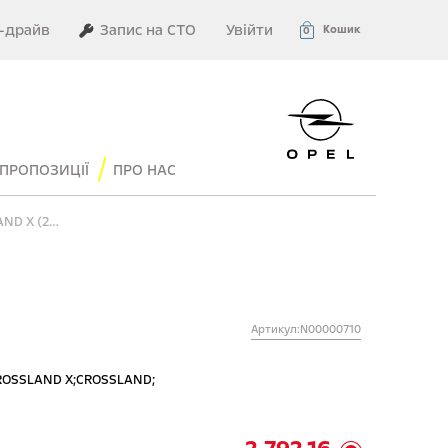
–драйв
Запис на СТО
Увійти
Кошик
0
ПРОПОЗИЦІЇ
ПРО НАС
БРИЗКОВИКИ КОЛІС ЗАДНІХ, К-КТ CROSSLAND X (2017-2024)
Артикул:N00000710
ROSSLAND X;
CROSSLAND;