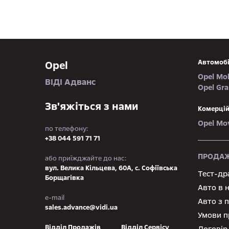
Автомобі
Opel
Opel Mo
ВІДІ Адванс
Opel Gr
Зв'яжіться з нами
Комерцій
Opel Mo
по телефону:
+38 044 591 71 71
ПРОДАЖ
або приїжджайте до нас:
вул. Велика Кільцева, 60А, с. Софіївська
Тест-др
Борщагівка
Авто в 
e-mail
Авто з 
sales.advance@vidi.ua
Умови п
Відділ Продажів
Відділ Сервісу
Договір