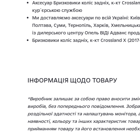
Аксесуар Бризковики коліс задніх, к-кт Cross
кур`єрською службою
Ми доставляємо аксесуари по всій Україні: Киї
Полтава, Суми, Тернопіль, Харків, Хмельницьк
із дилерського центру Опель ВІДІ Адванс про
Бризковики коліс задніх, к-кт Crossland X (2017
ІНФОРМАЦІЯ ЩОДО ТОВАРУ
*Виробник залишає за собою право вносити зміни
виробів, без попереднього повідомлення. Зображ
роздільної здатності та налаштувань монітора, а
наявності, кольору та інших характеристик това
прийманням товару та його встановлення необхі