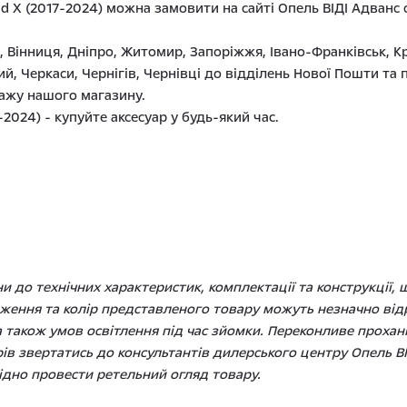
land X (2017-2024) можна замовити на сайті Опель ВІДІ Адва
в, Вінниця, Дніпро, Житомир, Запоріжжя, Івано-Франківськ, К
ий, Черкаси, Чернігів, Чернівці до відділень Нової Пошти 
дажу нашого магазину.
-2024) - купуйте аксесуар у будь-який час.
 до технічних характеристик, комплектації та конструкції,
ення та колір представленого товару можуть незначно відрі
 також умов освітлення під час зйомки. Переконливе проханн
рів звертатись до консультантів дилерського центру Опель ВІ
дно провести ретельний огляд товару.