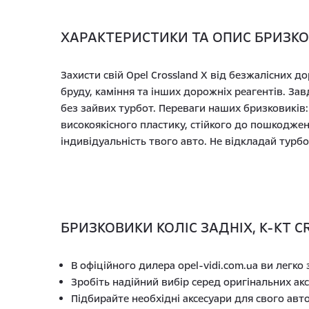
ХАРАКТЕРИСТИКИ ТА ОПИС БРИЗКОВИ
Захисти свій Opel Crossland X від безжалісних д
бруду, каміння та інших дорожніх реагентів. За
без зайвих турбот. Переваги наших бризковиків: 
високоякісного пластику, стійкого до пошкоджен
індивідуальність твого авто. Не відкладай турб
БРИЗКОВИКИ КОЛІС ЗАДНІХ, К-КТ CR
В офіційного дилера opel-vidi.com.ua ви легко
Зробіть надійний вибір серед оригінальних акс
Підбирайте необхідні аксесуари для свого авт