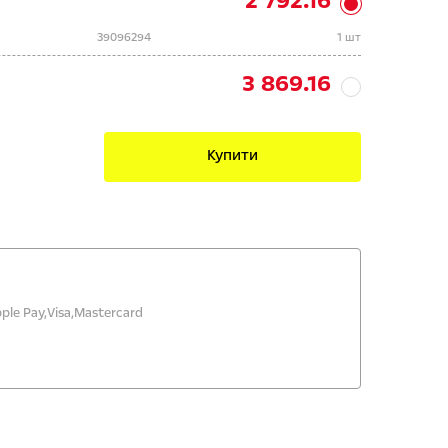
2 792.16
39096294
1 шт
3 869.16
Купити
ple Pay,
Visa,
Mastercard