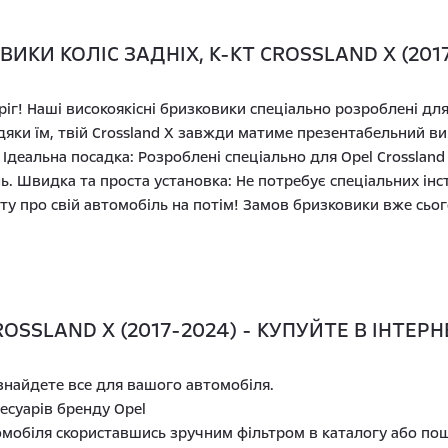
КИ КОЛІС ЗАДНІХ, К-КТ CROSSLAND X (201
оріг! Наші високоякісні бризковики спеціально розроблені дл
вдяки їм, твій Crossland X завжди матиме презентабельний 
Ідеальна посадка: Розроблені спеціально для Opel Crossland 
ь. Швидка та проста установка: Не потребує спеціальних інс
оту про свій автомобіль на потім! Замов бризковики вже сьог
OSSLAND X (2017-2024) - КУПУЙТЕ В ІНТЕР
 знайдете все для вашого автомобіля.
есуарів бренду Opel
омобіля скориставшись зручним фільтром в каталогу або пош