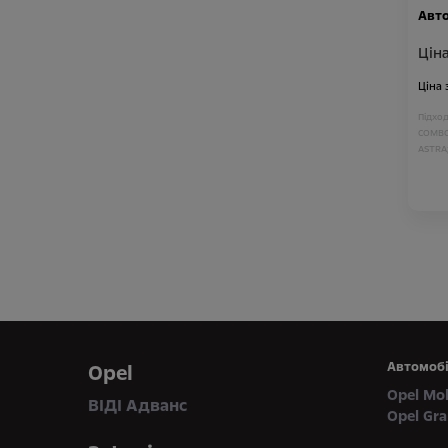
Авто
Ціна
Ціна
Підход
COMBO 
ASTRA
Автомобі
Opel
Opel Mo
ВІДІ Адванс
Opel Gr