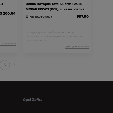
-)
Олива моторна Total Quartz 5W-30
MOPAR FPW03 (RCP), ціна на розлив за
3 260.64
1 літр
Ціна аксесуара
997.90
Підходить для автомобіля :
GRANDLAND X;
CROSSLAND X;
COMBO E LIFE;
MOVANO;
GRANDLAND;
CROSSLAND;
ASTRA;
л:N00000660
Артикул:N00000903
5
Opel Zafira