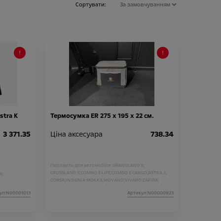
Сортувати:
stra K
Термосумка ER 275 х 195 х 22 см.
3 371.35
Ціна аксесуара
738.34
Підходить для автомобіля :
GRANDLAND X;
CROSSLAND X;
COMBO E LIFE;
COMBO E CARGO;
ASTRA J;
A;
CORSA;
INSIGNIA;
MOKKA;
MOVANO;
VIVARO;
ZAFIRA;
GRANDLAND;
CROSSLAND;
E-MOKKA;
ASTRA;
ул:N00001013
Артикул:N00000923