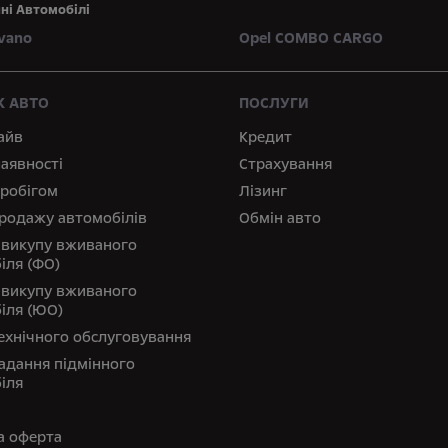
ні Автомобілі
vano
Opel COMBO CARGO
 АВТО
ПОСЛУГИ
айв
Кредит
наявності
Страхування
пробігом
Лізинг
родажу автомобілів
Обмін авто
 викупу вживаного
іля (ФО)
 викупу вживаного
іля (ЮО)
ехнічного обслуговування
адання підмінного
іля
а оферта