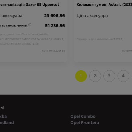
сигналізація Gazer S5 Uppercut
Килимки гумові Astra L (2022
 аксесуара
29 696.86
Ціна аксесуара
51 236.86
 з встановленням
ить для автомобіля :
MOKKA;
ZAFIRA;
E LIFE;
COMBO E CARGO;
CORSA;
VIVARO;
E-MOKKA;
Підходить для автомобіля :
ASTRA;
;
NEW GRANDLAND;
FRONTERA;
Артикул:Gazer S5
Артику
1
2
3
4
лі
kka
Opel Combo
andland
Opel Frontera