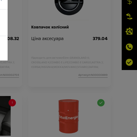
Ковпачок колісний
308.32
Ціна аксесуара
379.04
;
Підходить для автомобіля :
GRANDLAND X;
O;
ASTRA J;
CROSSLAND X;
COMBO E LIFE;
COMBO E CARGO;
ASTRA J;
ZAFIRA;
CORSA;
INSIGNIA;
MOKKA;
MOVANO;
VIVARO;
ZAFIRA;
GRANDLAND;
CROSSLAND;
E-MOKKA;
ASTRA;
ул:N00002703
Артикул:N00000889
NEW GRANDLAND;
FRONTERA;