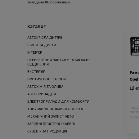
Знайдено
86
пропозицій:
Каталог
АВТОКРІСЛА ДИТЯЧІ
ШИНИ ТА ДИСКИ
ІНТЕР'ЄР
ПЕРЕВЕЗЕННЯ ВАНТАЖУ ТА БАГАЖНЕ
ВІДДІЛЕННЯ
ЕКСТЕР'ЄР
Рамк
Opel
ПРОТИУГОННІ ЗАСОБИ
АВТОХІМІЯ ТА ОЛИВА
Ціна
АВТОПРИЛАДДЯ
ЕЛЕКТРОПРИЛАДИ ДЛЯ КОМФОРТУ
Підход
ТОНУВАННЯ ТА ЗАХИСНА ПЛІВКА
CROSS
МЕХАНІЧНИЙ ЗАХИСТ АВТО
CORSA
GRAND
ЗАРЯДНІ ПРИСТРОЇ І КАБЕЛІ
NEW G
СУВЕНІРНА ПРОДУКЦІЯ