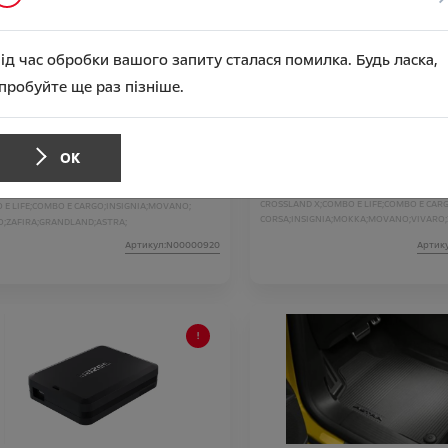
ід час обробки вашого запиту сталася помилка. Будь ласка,
пробуйте ще раз пізніше.
на ADBLUE, каністра 5 літрів
Автовізитка пластикова
 аксесуара
1 103.99
Ціна аксесуара
ОК
Підходить для автомобіля :
GRANDLAND X
ить для автомобіля :
GRANDLAND X;
CROSSLAND X;
COMBO E LIFE;
COMBO E CARG
E LIFE;
COMBO E CARGO;
INSIGNIA;
MOVANO;
CORSA;
INSIGNIA;
MOKKA;
MOVANO;
VIVARO;
O;
ZAFIRA;
GRANDLAND;
ASTRA;
GRANDLAND;
CROSSLAND;
E-MOKKA;
ASTRA;
Артикул:N00000920
Артик
NEW GRANDLAND;
FRONTERA;