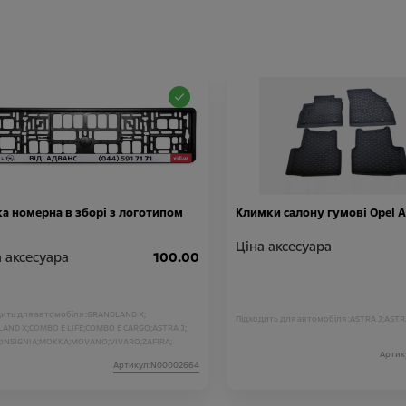
а номерна в зборі з логотипом
Климки салону гумові Opel A
Ціна аксесуара
 аксесуара
100.00
ить для автомобіля :
GRANDLAND X;
Підходить для автомобіля :
ASTRA J;
ASTR
LAND X;
COMBO E LIFE;
COMBO E CARGO;
ASTRA J;
;
INSIGNIA;
MOKKA;
MOVANO;
VIVARO;
ZAFIRA;
Артик
LAND;
CROSSLAND;
E-MOKKA;
ASTRA;
Артикул:N00002664
RANDLAND;
FRONTERA;