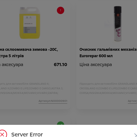
на склоомивача зимова -20С,
Очисник гальмівних механіз
стра 5 літрів
Eurorepar 600 мл
 аксесуара
671.10
Ціна аксесуара
ить для автомобіля :
GRANDLAND X;
Підходить для автомобіля :
GRANDLAND X
LAND X;
COMBO E LIFE;
COMBO E CARGO;
ASTRA J;
CROSSLAND X;
COMBO E LIFE;
COMBO E CARG
;
INSIGNIA;
MOKKA;
MOVANO;
VIVARO;
ZAFIRA;
CORSA;
INSIGNIA;
MOKKA;
MOVANO;
VIVARO;
LAND;
CROSSLAND;
E-MOKKA;
ASTRA;
GRANDLAND;
CROSSLAND;
E-MOKKA;
ASTRA;
Артикул:N00000901
Артик
RANDLAND;
FRONTERA;
NEW GRANDLAND;
FRONTERA;
Server Error