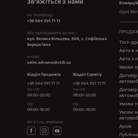
Зв'яжіться з нами
Комерцій
Opel Mo
по телефону:
+38 044 591 71 71
ПРОДАЖ
або приїжджайте до нас:
вул. Велика Кільцева, 60А, с. Софіївська
Тест-др
Борщагівка
Авто в 
e-mail
Авто з 
sales.advance@vidi.ua
Умови п
Відділ Продажів
Відділ Сервісу
Договір
автомоб
+38 044 591 71 71
+38 044 591 71 71
пн–сб:
пн–сб:
Договір
09:00-20:00
08:00-20:00
автомоб
Умови т
нд:
нд:
09:00-18:00
09:00-18:00
Умови н
автомоб
ми в соц. мережах
Архів
Публічн