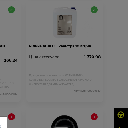
мів
Рідина ADBLUE, каністра 10 літрів
Ціна аксесуара
1 770.98
266.24
Підходить для автомобіля :
GRANDLAND X;
;
COMBO E LIFE;
COMBO E CARGO;
INSIGNIA;
MOVANO;
O;
ASTRA J;
VIVARO;
ZAFIRA;
GRANDLAND;
ASTRA;
ZAFIRA;
Артикул:N00000919
ул:N00001014
×