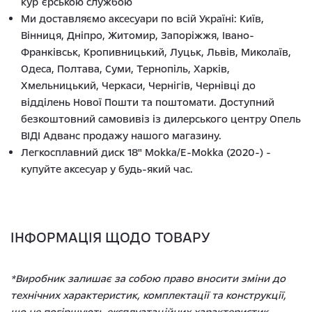
кур`єрською службою
Ми доставляємо аксесуари по всій Україні: Київ,
Вінниця, Дніпро, Житомир, Запоріжжя, Івано-
Франківськ, Кропивницький, Луцьк, Львів, Миколаїв,
Одеса, Полтава, Суми, Тернопіль, Харків,
Хмельницький, Черкаси, Чернігів, Чернівці до
відділень Нової Пошти та поштомати. Доступний
безкоштовний самовивіз із дилерського центру Опель
ВІДІ Адванс продажу нашого магазину.
Легкосплавний диск 18" Mokka/E-Mokka (2020-) -
купуйте аксесуар у будь-який час.
ІНФОРМАЦІЯ ЩОДО ТОВАРУ
*Виробник залишає за собою право вносити зміни до
технічних характеристик, комплектації та конструкції,
що не погіршують експлуатаційних характеристик