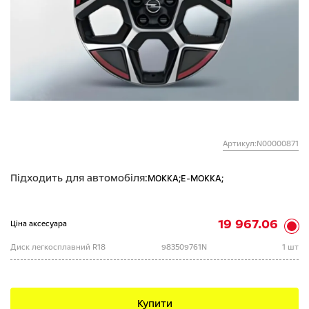
Артикул:N00000871
Підходить для автомобіля:
MOKKA;
E-MOKKA;
19 967.06
Ціна аксесуара
Диск легкосплавний R18
983509761N
1 шт
Купити