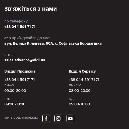
Зв'яжіться з нами
по телефону:
+38 044 591 71 71
або приїжджайте до нас:
вул. Велика Кільцева, 60А, с. Софіївська Борщагівка
e-mail
sales.advance@vidi.ua
Відділ Продажів
Відділ Сервісу
+38 044 591 71 71
+38 044 591 71 71
пн–сб:
пн–сб:
09:00-20:00
08:00-20:00
нд:
нд:
09:00-18:00
09:00-18:00
ми в соц. мережах