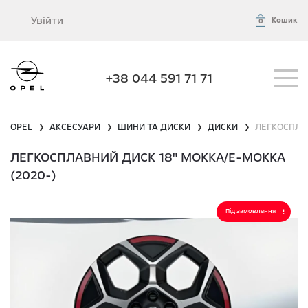
Увійти
Кошик
0
+38 044 591 71 71
OPEL
АКСЕСУАРИ
ШИНИ ТА ДИСКИ
ДИСКИ
ЛЕГКОСПЛАВ
❯
❯
❯
❯
ЛЕГКОСПЛАВНИЙ ДИСК 18" MOKKA/E-MOKKA
(2020-)
Під замовлення