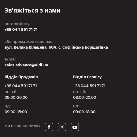
Зв'яжіться з нами
по телефону:
+38 044 591 71 71
або приїжджайте до нас:
вул. Велика Кільцева, 60А, с. Софіївська Борщагівка
e-mail
sales.advance@vidi.ua
Відділ Продажів
Відділ Сервісу
+38 044 591 71 71
+38 044 591 71 71
пн–сб:
пн–сб:
09:00-20:00
08:00-20:00
нд:
нд:
09:00-18:00
09:00-18:00
ми в соц. мережах