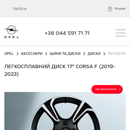
Увійти
Кошик
0
+38 044 591 71 71
OPEL
АКСЕСУАРИ
ШИНИ ТА ДИСКИ
ДИСКИ
ЛЕГКОСПЛАВ
❯
❯
❯
❯
ЛЕГКОСПЛАВНИЙ ДИСК 17" CORSA F (2019-
2023)
Під замовлення