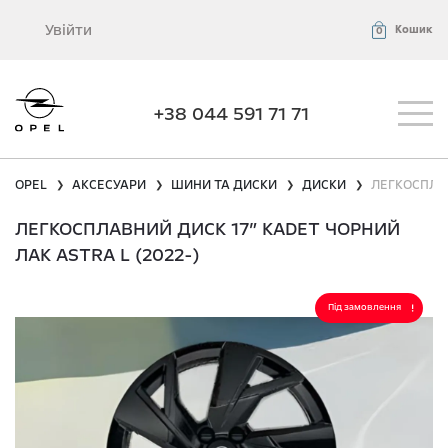
Увійти
Кошик
0
+38 044 591 71 71
OPEL
АКСЕСУАРИ
ШИНИ ТА ДИСКИ
ДИСКИ
ЛЕГКОСПЛАВ
❯
❯
❯
❯
ЛЕГКОСПЛАВНИЙ ДИСК 17” KADET ЧОРНИЙ
ЛАК ASTRA L (2022-)
Під замовлення