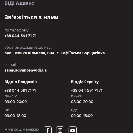
ВІДІ Адванс
Зв'яжіться з нами
по телефону:
+38 044 591 71 71
або приїжджайте до нас:
вул. Велика Кільцева, 60А, с. Софіївська Борщагівка
e-mail
sales.advance@vidi.ua
Відділ Продажів
Відділ Сервісу
+38 044 591 71 71
+38 044 591 71 71
пн–сб:
пн–сб:
09:00-20:00
08:00-20:00
нд:
нд:
09:00-18:00
09:00-18:00
ми в соц. мережах