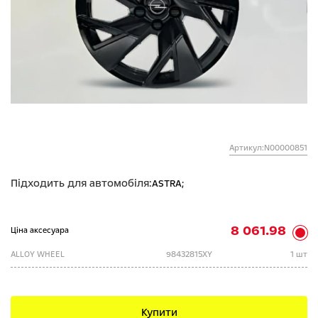
Артикул:N00000851
Підходить для автомобіля:
ASTRA;
8 061.98
Ціна аксесуара
ALLOY WHEEL
98432815XY
1 шт
Купити