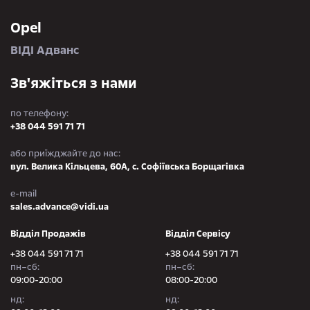
Opel
ВІДІ Адванс
Зв'яжіться з нами
по телефону:
+38 044 591 71 71
або приїжджайте до нас:
вул. Велика Кільцева, 60А, с. Софіївська Борщагівка
e-mail
sales.advance@vidi.ua
Відділ Продажів
Відділ Сервісу
+38 044 591 71 71
+38 044 591 71 71
пн–сб:
пн–сб:
09:00-20:00
08:00-20:00
нд:
нд: