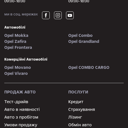
09:00-18:00
09:00-18:00
ми в соц. мережах
Автомобілі
Opel Mokka
Opel Combo
Opel Zafira
Opel Grandland
Opel Frontera
Комерційні Автомобілі
Opel Movano
Opel COMBO CARGO
Opel Vivaro
ПРОДАЖ АВТО
ПОСЛУГИ
Тест-драйв
Кредит
Авто в наявності
Страхування
Авто з пробігом
Лізинг
Умови продажу
Обмін авто