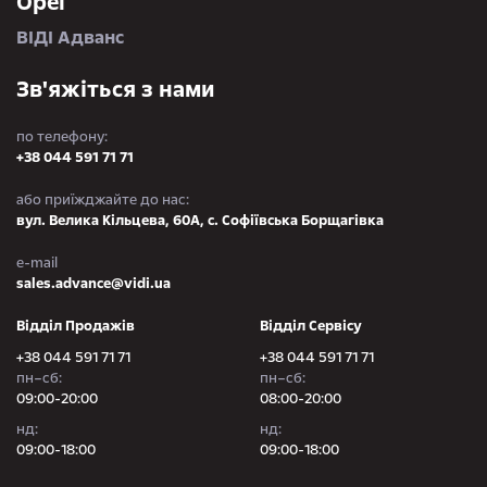
Opel
ВІДІ Адванс
Зв'яжіться з нами
по телефону:
+38 044 591 71 71
або приїжджайте до нас:
вул. Велика Кільцева, 60А, с. Софіївська Борщагівка
e-mail
sales.advance@vidi.ua
Відділ Продажів
Відділ Сервісу
+38 044 591 71 71
+38 044 591 71 71
пн–сб:
пн–сб:
09:00-20:00
08:00-20:00
нд:
нд:
09:00-18:00
09:00-18:00