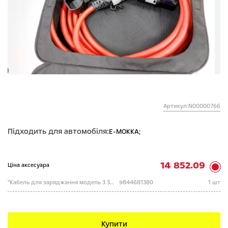
Артикул:N00000766
Підходить для автомобіля:
E-MOKKA;
14 852.09
Ціна аксесуара
"Кабель для заряджання модель 3 3-фази 22 KW - 3x16 A
9844681380
1 шт
Купити