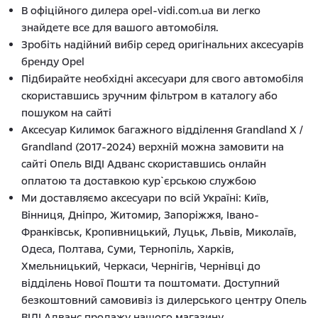
В офіційного дилера opel-vidi.com.ua ви легко
знайдете все для вашого автомобіля.
Зробіть надійний вибір серед оригінальних аксесуарів
бренду Opel
Підбирайте необхідні аксесуари для свого автомобіля
скориставшись зручним фільтром в каталогу або
пошуком на сайті
Аксесуар Килимок багажного відділення Grandland X /
Grandland (2017-2024) верхній можна замовити на
сайті Опель ВІДІ Адванс скориставшись онлайн
оплатою та доставкою кур`єрською службою
Ми доставляємо аксесуари по всій Україні: Київ,
Вінниця, Дніпро, Житомир, Запоріжжя, Івано-
Франківськ, Кропивницький, Луцьк, Львів, Миколаїв,
Одеса, Полтава, Суми, Тернопіль, Харків,
Хмельницький, Черкаси, Чернігів, Чернівці до
відділень Нової Пошти та поштомати. Доступний
безкоштовний самовивіз із дилерського центру Опель
ВІДІ Адванс продажу нашого магазину.