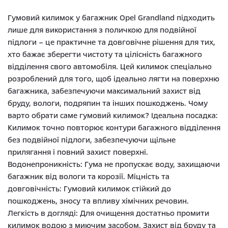
Гумовий килимок у багажник Opel Grandland підходить
лише для використання з поличкою для подвійної
підлоги – це практичне та довговічне рішення для тих,
хто бажає зберегти чистоту та цілісність багажного
відділення свого автомобіля. Цей килимок спеціально
розроблений для того, щоб ідеально лягти на поверхню
багажника, забезпечуючи максимальний захист від
бруду, вологи, подряпин та інших пошкоджень. Чому
варто обрати саме гумовий килимок? Ідеальна посадка:
Килимок точно повторює контури багажного відділення
без подвійної підлоги, забезпечуючи щільне
прилягання і повний захист поверхні.
Водонепроникність: Гума не пропускає воду, захищаючи
багажник від вологи та корозії. Міцність та
довговічність: Гумовий килимок стійкий до
пошкоджень, зносу та впливу хімічних речовин.
Легкість в догляді: Для очищення достатньо промити
килимок водою з миючим засобом. Захист від бруду та