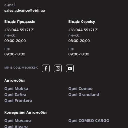
e-mail
sales.advance@vidi.ua
Відділ Продажів
Відділ Сервісу
+38 044 591 71 71
+38 044 591 71 71
пн–сб:
пн–сб:
09:00-20:00
08:00-20:00
нд:
нд:
09:00-18:00
09:00-18:00
ми в соц. мережах
Автомобілі
Opel Mokka
Opel Combo
Opel Zafira
Opel Grandland
Opel Frontera
Комерційні Автомобілі
Opel Movano
Opel COMBO CARGO
Opel Vivaro