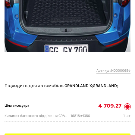
Артикул:N00000689
Підходить для автомобіля:
GRANDLAND X;
GRANDLAND;
4 709.27
Ціна аксесуара
Килимок багажного відділення GRANDLAND
1681894380
1 шт