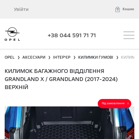
Увійти
Кошик
0
+38 044 591 71 71
OPEL
АКСЕСУАРИ
ІНТЕР'ЄР
КИЛИМКИ ГУМОВІ
КИЛИМОК
❯
❯
❯
❯
КИЛИМОК БАГАЖНОГО ВІДДІЛЕННЯ
GRANDLAND X / GRANDLAND (2017-2024)
ВЕРХНІЙ
Під замовлення