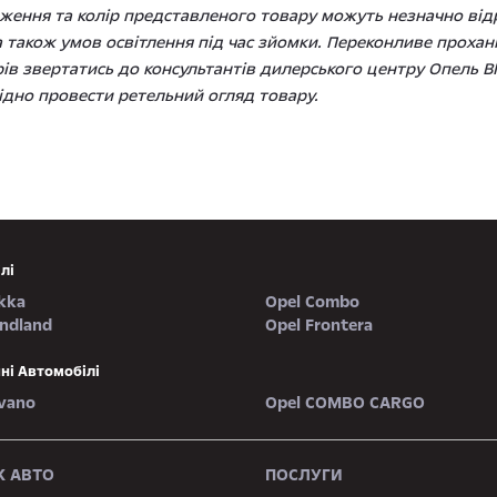
ення та колір представленого товару можуть незначно відрі
 також умов освітлення під час зйомки. Переконливе проханн
рів звертатись до консультантів дилерського центру Опель ВІ
дно провести ретельний огляд товару.
лі
kka
Opel Combo
andland
Opel Frontera
ні Автомобілі
vano
Opel COMBO CARGO
 АВТО
ПОСЛУГИ