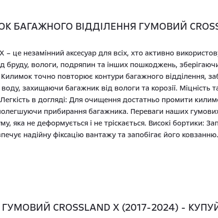
К БАГАЖНОГО ВІДДІЛЕННЯ ГУМОВИЙ CROSSL
X – це незамінний аксесуар для всіх, хто активно використов
ід бруду, вологи, подряпин та інших пошкоджень, зберігаючи
 Килимок точно повторює контури багажного відділення, за
 воду, захищаючи багажник від вологи та корозії. Міцність т
 Легкість в догляді: Для очищення достатньо промити килим
полегшуючи прибирання багажника. Переваги наших гумових к
му, яка не деформується і не тріскається. Високі бортики: З
печує надійну фіксацію вантажу та запобігає його ковзанню
УМОВИЙ CROSSLAND X (2017-2024) - КУПУЙ