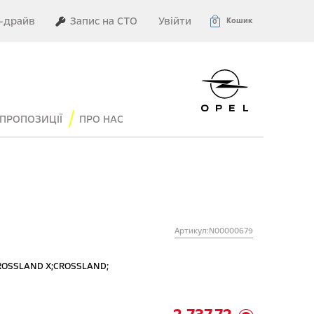
–драйв
Запис на СТО
Увійти
Кошик
0
ПРОПОЗИЦІЇ
ПРО НАС
Артикул:N00000679
ROSSLAND X;
CROSSLAND;