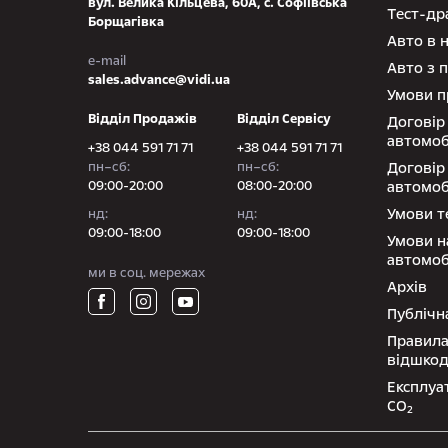
вул. Велика Кільцева, 60А, с. Софіївська
Тест-др
Борщагівка
Авто в 
e-mail
Авто з 
sales.advance@vidi.ua
Умови п
Відділ Продажів
Відділ Сервісу
Договір
автомоб
+38 044 591 71 71
+38 044 591 71 71
пн–сб:
пн–сб:
Договір
09:00-20:00
08:00-20:00
автомоб
Умови т
нд:
нд:
09:00-18:00
09:00-18:00
Умови н
автомоб
ми в соц. мережах
Архів
Публічн
Правила
відшко
Експлуа
СО
2