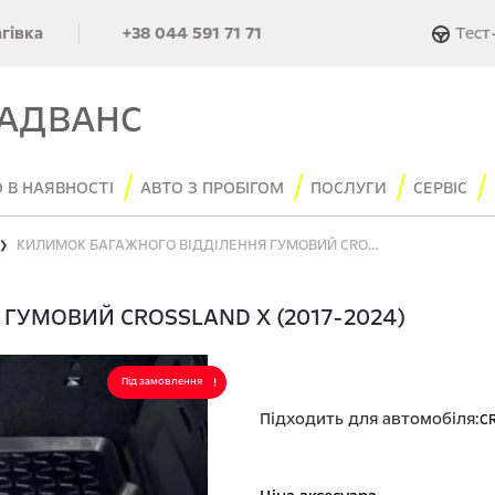
Тест
агівка
+38 044 591 71 71
 АДВАНС
 В НАЯВНОСТІ
АВТО З ПРОБІГОМ
ПОСЛУГИ
СЕРВІС
КИЛИМОК БАГАЖНОГО ВІДДІЛЕННЯ ГУМОВИЙ CROSSLAND X (2017-2024)
❯
ГУМОВИЙ CROSSLAND X (2017-2024)
Під замовлення
Підходить для автомобіля:
C