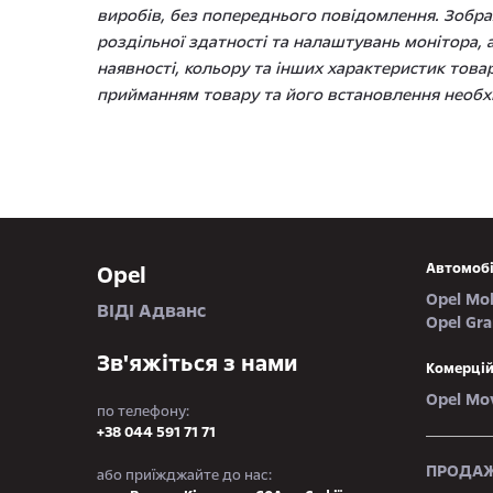
виробів, без попереднього повідомлення. Зображ
роздільної здатності та налаштувань монітора, а
наявності, кольору та інших характеристик това
прийманням товару та його встановлення необхі
Автомобі
Opel
Opel Mo
ВІДІ Адванс
Opel Gr
Зв'яжіться з нами
Комерцій
Opel Mo
по телефону:
+38 044 591 71 71
ПРОДАЖ
або приїжджайте до нас: