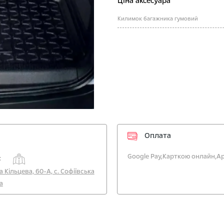
Ціна аксесуара
Килимок багажника гумовий
Оплата
Google Pay,
Карткою онлайн,
Ap
:
а Кільцева, 60-А, с. Софіївська
а