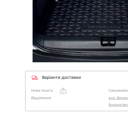
Варіанти доставки
Нова пошта
Самовивіз
Відділення
вул. Велик
Борщагівк