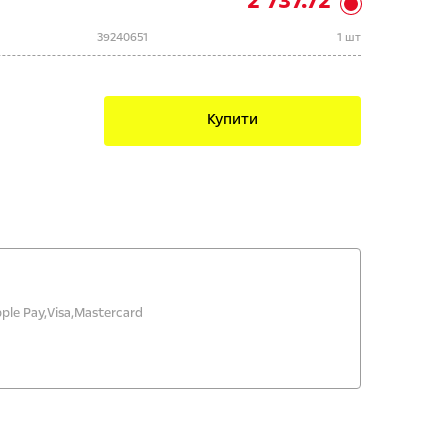
2 737.72
39240651
1 шт
Купити
ple Pay,
Visa,
Mastercard