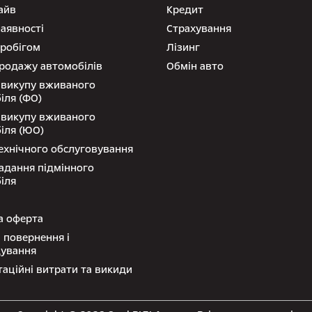
айв
Кредит
наявності
Страхування
пробігом
Лізинг
родажу автомобілів
Обмін авто
 викупу вживаного
іля (ФО)
 викупу вживаного
іля (ЮО)
ехнічного обслуговування
адання підмінного
іля
а оферта
 повернення і
дування
таційні витрати та викиди