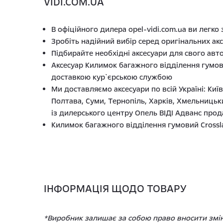
VIDI.COM.UA
В офіційного дилера opel-vidi.com.ua ви легко
Зробіть надійний вибір серед оригінальних акс
Підбирайте необхідні аксесуари для свого авт
Аксесуар Килимок багажного відділення гумов
доставкою кур`єрською службою
Ми доставляємо аксесуари по всій Україні: Киї
Полтава, Суми, Тернопіль, Харків, Хмельницьк
із дилерського центру Опель ВІДІ Адванс про
Килимок багажного відділення гумовий Crosslan
ІНФОРМАЦІЯ ЩОДО ТОВАРУ
*Виробник залишає за собою право вносити зміни