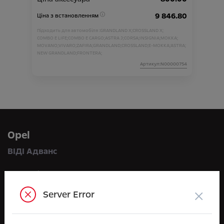
9 846.80
Ціна з встановленням
Підходить для автомобіля :
GRANDLAND X;
CROSSLAND X;
COMBO E LIFE;
COMBO E CARGO;
ASTRA J;
CORSA;
INSIGNIA;
MOKKA;
MOVANO;
VIVARO;
ZAFIRA;
GRANDLAND;
CROSSLAND;
E-MOKKA;
ASTRA;
NEW GRANDLAND;
FRONTERA;
Артикул:N00000754
Opel
ВІДІ Адванс
Зв'яжіться з нами
×
Server Error
по телефону:
+38 044 591 71 71