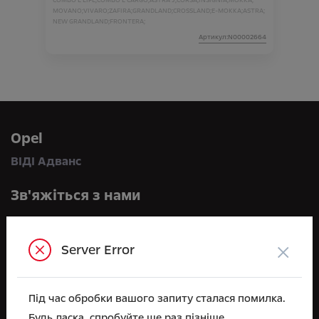
COMBO E LIFE;
COMBO E CARGO;
ASTRA J;
CORSA;
INSIGNIA;
MOKKA;
MOVANO;
VIVARO;
ZAFIRA;
GRANDLAND;
CROSSLAND;
E-MOKKA;
ASTRA;
NEW GRANDLAND;
FRONTERA;
Артикул:N00002664
Opel
ВІДІ Адванс
Зв'яжіться з нами
по телефону:
+38 044 591 71 71
×
Server Error
або приїжджайте до нас:
вул. Велика Кільцева, 60А, с. Софіївська Борщагівка
Під час обробки вашого запиту сталася помилка.
e-mail
Будь ласка, спробуйте ще раз пізніше.