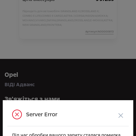
Підходить для автомобіля :
GRANDLAND X;
CROSSLAND X;
COMBO E LIFE;
COMBO E CARGO;
ASTRA J;
CORSA;
INSIGNIA;
MOKKA;
MOVANO;
VIVARO;
ZAFIRA;
GRANDLAND;
CROSSLAND;
E-MOKKA;
ASTRA;
NEW GRANDLAND;
FRONTERA;
Артикул:N00000813
Opel
ВІДІ Адванс
Зв'яжіться з нами
×
по телефону:
Server Error
+38 044 591 71 71
або приїжджайте до нас:
Під час обробки вашого запиту сталася помилка.
вул. Велика Кільцева, 60А, с. Софіївська Борщагівка