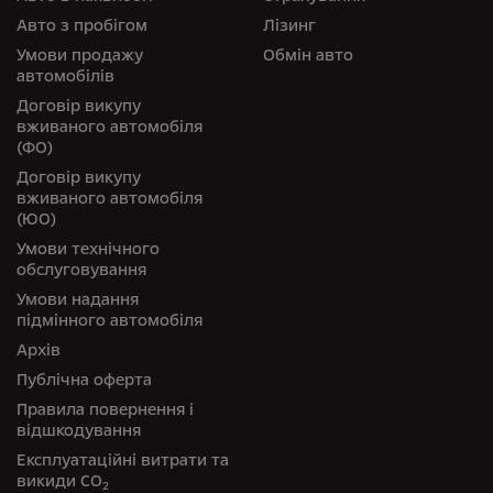
Авто з пробігом
Лізинг
Умови продажу
Обмін авто
автомобілів
Договір викупу
вживаного автомобіля
(ФО)
Договір викупу
вживаного автомобіля
(ЮО)
Умови технічного
обслуговування
Умови надання
підмінного автомобіля
Архів
Публічна оферта
Правила повернення і
відшкодування
Експлуатаційні витрати та
викиди СО
2