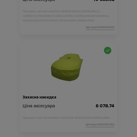
Підходить для автомобіля :
GRANDLAND X;
CROSSLAND X;
COMBO E LIFE;
COMBO E CARGO;
ASTRA J;
CORSA;
INSIGNIA;
MOKKA;
GRANDLAND;
CROSSLAND;
E-MOKKA;
NEW GRANDLAND;
Артикул:N00000745
Захисна накидка
Ціна аксесуара
6 078.74
Підходить для автомобіля :
MOKKA;
E-MOKKA;
NEW GRANDLAND;
Артикул:N00000763