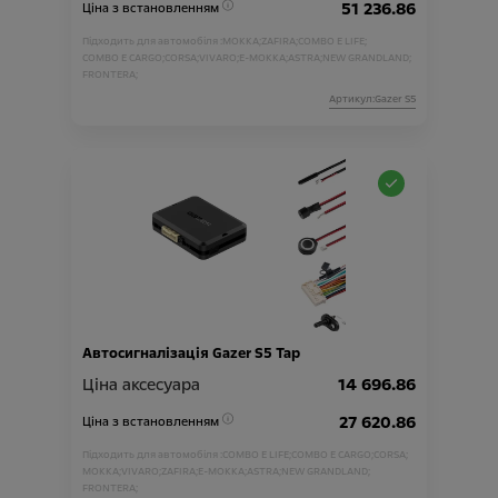
51 236.86
Ціна з встановленням
Підходить для автомобіля :
MOKKA;
ZAFIRA;
COMBO E LIFE;
COMBO E CARGO;
CORSA;
VIVARO;
E-MOKKA;
ASTRA;
NEW GRANDLAND;
FRONTERA;
Артикул:Gazer S5
Автосигналізація Gazer S5 Tap
Ціна аксесуара
14 696.86
27 620.86
Ціна з встановленням
Підходить для автомобіля :
COMBO E LIFE;
COMBO E CARGO;
CORSA;
MOKKA;
VIVARO;
ZAFIRA;
E-MOKKA;
ASTRA;
NEW GRANDLAND;
FRONTERA;