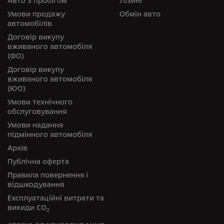
Авто з пробігом
Лізинг
Умови продажу
Обмін авто
автомобілів
Договір викупу
вживаного автомобіля
(ФО)
Договір викупу
вживаного автомобіля
(ЮО)
Умови технічного
обслуговування
Умови надання
підмінного автомобіля
Архів
Публічна оферта
Правила повернення і
відшкодування
Експлуатаційні витрати та
викиди СО
2