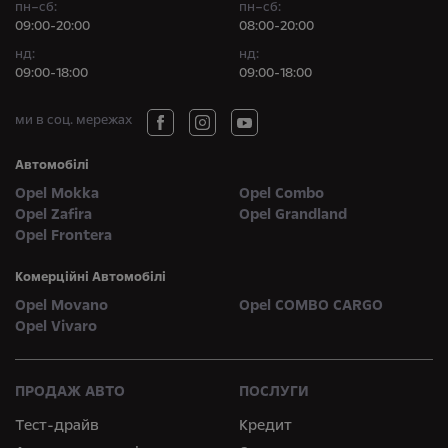
пн–сб:
пн–сб:
09:00-20:00
08:00-20:00
нд:
нд:
09:00-18:00
09:00-18:00
ми в соц. мережах
Автомобілі
Opel Mokka
Opel Combo
Opel Zafira
Opel Grandland
Opel Frontera
Комерційні Автомобілі
Opel Movano
Opel COMBO CARGO
Opel Vivaro
ПРОДАЖ АВТО
ПОСЛУГИ
Тест-драйв
Кредит