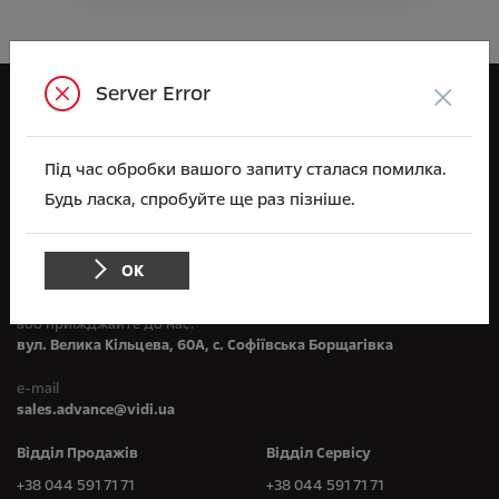
×
Server Error
Opel
ВІДІ Адванс
Під час обробки вашого запиту сталася помилка.
Будь ласка, спробуйте ще раз пізніше.
Зв'яжіться з нами
по телефону:
ОК
+38 044 591 71 71
або приїжджайте до нас:
вул. Велика Кільцева, 60А, с. Софіївська Борщагівка
e-mail
sales.advance@vidi.ua
Відділ Продажів
Відділ Сервісу
+38 044 591 71 71
+38 044 591 71 71