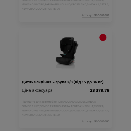
COMBO E LIFE;
COMBO E CARGO;
ASTRA J;
CORSA;
INSIGNIA;
MOKKA;
MOVANO;
VIVARO;
ZAFIRA;
GRANDLAND;
CROSSLAND;
E-MOKKA;
ASTRA;
NEW GRANDLAND;
FRONTERA;
Артикул:N00002682
Дитяче сидіння – група 2/3 (від 15 до 36 кг)
Ціна аксесуара
23 379.78
Підходить для автомобіля :
GRANDLAND X;
CROSSLAND X;
COMBO E LIFE;
COMBO E CARGO;
ASTRA J;
CORSA;
INSIGNIA;
MOKKA;
MOVANO;
VIVARO;
ZAFIRA;
GRANDLAND;
CROSSLAND;
E-MOKKA;
ASTRA;
NEW GRANDLAND;
FRONTERA;
Артикул:N00002683