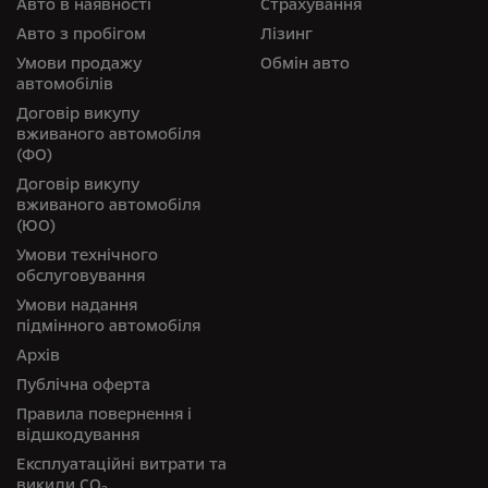
Авто в наявності
Страхування
Авто з пробігом
Лізинг
Умови продажу
Обмін авто
автомобілів
Договір викупу
вживаного автомобіля
(ФО)
Договір викупу
вживаного автомобіля
(ЮО)
Умови технічного
обслуговування
Умови надання
підмінного автомобіля
Архів
Публічна оферта
Правила повернення і
відшкодування
Експлуатаційні витрати та
викиди СО