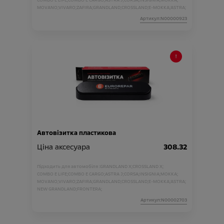
COMBO E LIFE;
COMBO E CARGO;
ASTRA J;
CORSA;
INSIGNIA;
MOKKA;
MOVANO;
VIVARO;
ZAFIRA;
GRANDLAND;
CROSSLAND;
E-MOKKA;
ASTRA;
Артикул:N00000923
Автовізитка пластикова
Ціна аксесуара
308.32
Підходить для автомобіля :
GRANDLAND X;
CROSSLAND X;
COMBO E LIFE;
COMBO E CARGO;
ASTRA J;
CORSA;
INSIGNIA;
MOKKA;
MOVANO;
VIVARO;
ZAFIRA;
GRANDLAND;
CROSSLAND;
E-MOKKA;
ASTRA;
NEW GRANDLAND;
FRONTERA;
Артикул:N00002703