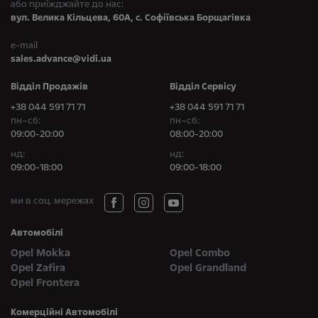
або приїжджайте до нас:
вул. Велика Кільцева, 60А, с. Софіївська Борщагівка
e-mail
sales.advance@vidi.ua
Відділ Продажів
Відділ Сервісу
+38 044 591 71 71
+38 044 591 71 71
пн–сб:
пн–сб:
09:00-20:00
08:00-20:00
нд:
нд:
09:00-18:00
09:00-18:00
ми в соц. мережах
Автомобілі
Opel Mokka
Opel Combo
Opel Zafira
Opel Grandland
Opel Frontera
Комерційні Автомобілі