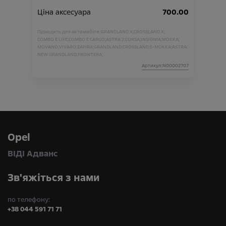
Ціна аксесуара
700.00
Підходить для автомобіля :
GRANDLAND X;
CROSSLAND X;
COMBO E LIFE;
COMBO E CARGO;
ASTRA J;
CORSA;
INSIGNIA;
MOKKA;
MOVANO;
VIVARO;
ZAFIRA;
GRANDLAND;
CROSSLAND;
E-MOKKA;
ASTRA;
NEW GRANDLAND;
FRONTERA;
Артикул:N00002707
Opel
ВІДІ Адванс
Зв'яжіться з нами
по телефону:
+38 044 591 71 71