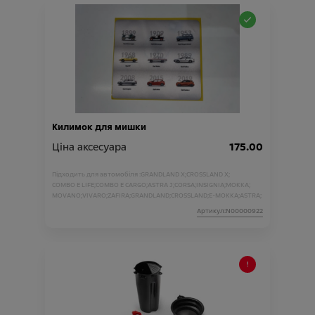
Килимок для мишки
Ціна аксесуара
175.00
Підходить для автомобіля :
GRANDLAND X;
CROSSLAND X;
COMBO E LIFE;
COMBO E CARGO;
ASTRA J;
CORSA;
INSIGNIA;
MOKKA;
MOVANO;
VIVARO;
ZAFIRA;
GRANDLAND;
CROSSLAND;
E-MOKKA;
ASTRA;
Артикул:N00000922