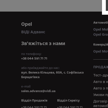
Автомобі
Opel
Opel Mo
ВІДІ Адванс
Opel Gr
Зв'яжіться з нами
Комерцій
Opel Mo
по телефону:
+38 044 591 71 71
ПРОДАЖ
або приїжджайте до нас:
вул. Велика Кільцева, 60А, с. Софіївська
Тест-др
Борщагівка
Авто в 
e-mail
Авто з 
sales.advance@vidi.ua
Умови п
Відділ Продажів
Відділ Сервісу
Договір
автомоб
+38 044 591 71 71
+38 044 591 71 71