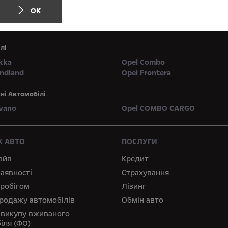
ОК
лі
kka
Opel Combo
andland
Opel Frontera
ні Автомобілі
vano
Opel COMBO CARGO
 АВТО
ПОСЛУГИ
айв
Кредит
наявності
Страхування
пробігом
Лізинг
родажу автомобілів
Обмін авто
 викупу вживаного
іля (ФО)