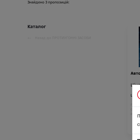
Знайдено
3
пропозицій:
Каталог
Назад до
ПРОТИУГОННІ ЗАСОБИ
Авто
Ціна
Ціна
Підход
CROSS
INSIGN
П
CROSS
с