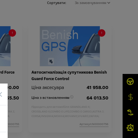
Сортувати:
d Force
Автосигналізація супутникова Benish
Guard Force Control
9 300.00
Ціна аксесуара
41 958.00
×
51 355.50
64 013.50
Ціна з встановленням
;
Підходить для автомобіля :
GRANDLAND X;
O;
ASTRA J;
CROSSLAND X;
COMBO E LIFE;
COMBO E CARGO;
ASTRA J;
ZAFIRA;
CORSA;
INSIGNIA;
MOKKA;
MOVANO;
VIVARO;
ZAFIRA;
GRANDLAND;
CROSSLAND;
E-MOKKA;
ASTRA;
ул:N00000755
Артикул:N00000756