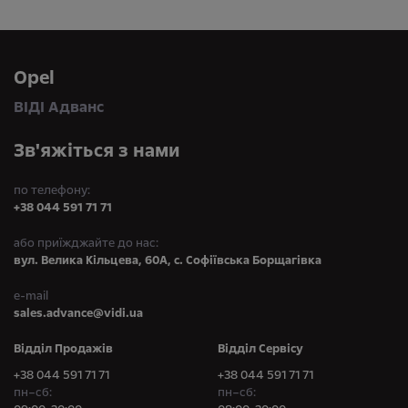
Opel
ВІДІ Адванс
Зв'яжіться з нами
по телефону:
+38 044 591 71 71
або приїжджайте до нас:
вул. Велика Кільцева, 60А, с. Софіївська Борщагівка
e-mail
sales.advance@vidi.ua
Відділ Продажів
Відділ Сервісу
+38 044 591 71 71
+38 044 591 71 71
пн–сб:
пн–сб: