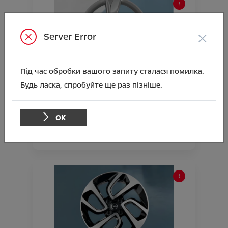
×
Server Error
Під час обробки вашого запиту сталася помилка.
Легкосплавний диск 18" OMEGA Grandland
Будь ласка, спробуйте ще раз пізніше.
X/New Grandland (2017-2024)
Ціна аксесуара
9 553.48
ОК
Підходить для автомобіля :
GRANDLAND X;
GRANDLAND;
Артикул:N00000879