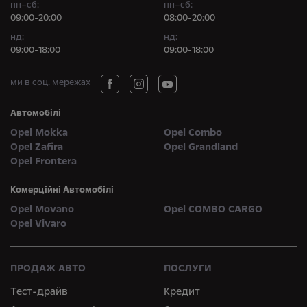
пн–сб:
пн–сб:
09:00-20:00
08:00-20:00
нд:
нд:
09:00-18:00
09:00-18:00
ми в соц. мережах
Автомобілі
Opel Mokka
Opel Combo
Opel Zafira
Opel Grandland
Opel Frontera
Комерційні Автомобілі
Opel Movano
Opel COMBO CARGO
Opel Vivaro
ПРОДАЖ АВТО
ПОСЛУГИ
Тест-драйв
Кредит