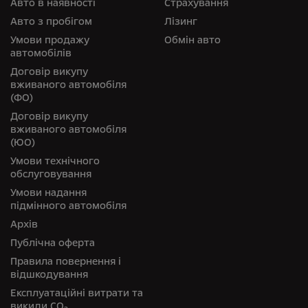
Авто в наявності
Страхування
Авто з пробігом
Лізинг
Умови продажу
Обмін авто
автомобілів
Договір викупу
вживаного автомобіля
(ФО)
Договір викупу
вживаного автомобіля
(ЮО)
Умови технічного
обслуговування
Умови надання
підмінного автомобіля
Архів
Публічна оферта
Правила повернення і
відшкодування
Експлуатаційні витрати та
викиди СО