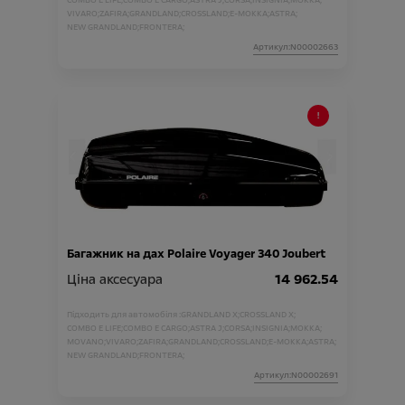
COMBO E LIFE;
COMBO E CARGO;
ASTRA J;
CORSA;
INSIGNIA;
MOKKA;
VIVARO;
ZAFIRA;
GRANDLAND;
CROSSLAND;
E-MOKKA;
ASTRA;
NEW GRANDLAND;
FRONTERA;
Артикул:N00002663
Багажник на дах Polaire Voyager 340 Joubert
Ціна аксесуара
14 962.54
Підходить для автомобіля :
GRANDLAND X;
CROSSLAND X;
COMBO E LIFE;
COMBO E CARGO;
ASTRA J;
CORSA;
INSIGNIA;
MOKKA;
MOVANO;
VIVARO;
ZAFIRA;
GRANDLAND;
CROSSLAND;
E-MOKKA;
ASTRA;
NEW GRANDLAND;
FRONTERA;
Артикул:N00002691