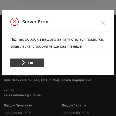
×
Server Error
Opel
ВІДІ Адванс
Під час обробки вашого запиту сталася помилка.
Будь ласка, спробуйте ще раз пізніше.
Зв'яжіться з нами
по телефону:
ОК
+38 044 591 71 71
або приїжджайте до нас:
вул. Велика Кільцева, 60А, с. Софіївська Борщагівка
e-mail
sales.advance@vidi.ua
Відділ Продажів
Відділ Сервісу
+38 044 591 71 71
+38 044 591 71 71