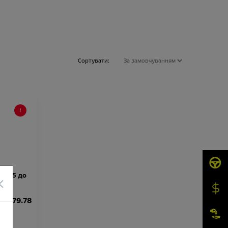
Сортувати:
ід 15 до
×
23 379.78