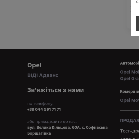
с
Підход
CROSS
CORSA
GRAND
NEW G
Автомобі
Opel
Opel Mo
ВІДІ Адванс
Opel Gr
Зв'яжіться з нами
Комерцій
Opel Mo
по телефону:
+38 044 591 71 71
ПРОДАЖ
або приїжджайте до нас:
вул. Велика Кільцева, 60А, с. Софіївська
Тест-др
Борщагівка