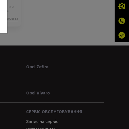
;
O;
ASTRA J;
ZAFIRA;
ул:N00002683
Opel Zafira
Opel Vivaro
СЕРВІС ОБСЛУГОВУВАННЯ
Запис на сервіс