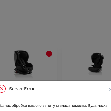
че сидіння – від 8 до 18 кг (група
Дитяче сидіння – група 2/3 (в
Server Error
36 кг)
 аксесуара
23 379.78
Ціна аксесуара
ід час обробки вашого запиту сталася помилка. Будь ласка,