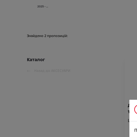
2025 - ...
Знайдено
2
пропозицій:
Каталог
Назад до
АКСЕСУАРИ
Дитя
1)
Ціна
П