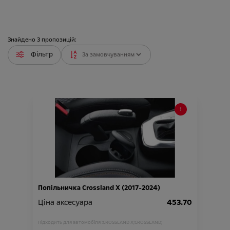
Знайдено
3
пропозицій:
Фільтр
Попільничка Crossland X (2017-2024)
Ціна аксесуара
453.70
Підходить для автомобіля :
CROSSLAND X;
CROSSLAND;