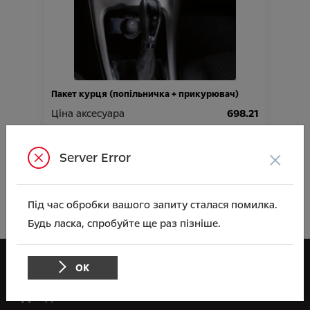
Пакет курця (попільничка + прикурювач)
Ціна аксесуара
698.21
Підходить для автомобіля :
GRANDLAND X;
CROSSLAND X;
×
COMBO E LIFE;
COMBO E CARGO;
ASTRA J;
CORSA;
INSIGNIA;
MOKKA;
Server Error
MOVANO;
VIVARO;
ZAFIRA;
GRANDLAND;
CROSSLAND;
E-MOKKA;
ASTRA;
Артикул:N00000761
Під час обробки вашого запиту сталася помилка.
Будь ласка, спробуйте ще раз пізніше.
ОК
Opel
ВІДІ Адванс