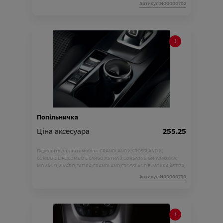
Артикул:N00000702
Попільничка
Ціна аксесуара
255.25
Підходить для автомобіля :
GRANDLAND X;
CROSSLAND X;
COMBO E LIFE;
COMBO E CARGO;
ASTRA J;
CORSA;
INSIGNIA;
MOKKA;
MOVANO;
VIVARO;
ZAFIRA;
GRANDLAND;
CROSSLAND;
E-MOKKA;
ASTRA;
Артикул:N00000730