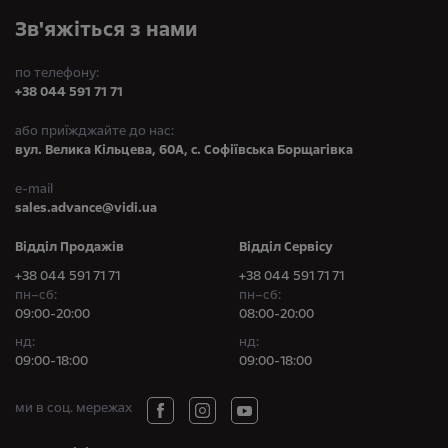
Зв'яжіться з нами
по телефону:
+38 044 591 71 71
або приїжджайте до нас:
вул. Велика Кільцева, 60А, с. Софіївська Борщагівка
e-mail
sales.advance@vidi.ua
Відділ Продажів
Відділ Сервісу
+38 044 591 71 71
+38 044 591 71 71
пн–сб:
пн–сб:
09:00-20:00
08:00-20:00
нд:
нд:
09:00-18:00
09:00-18:00
ми в соц. мережах