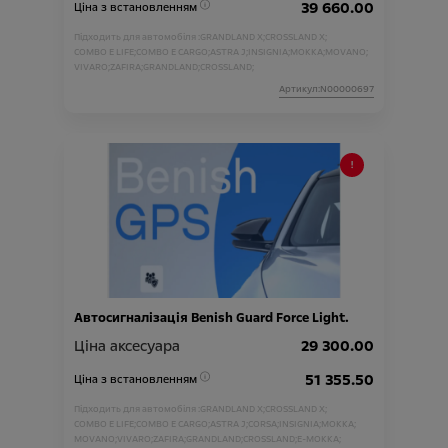
39 660.00
Ціна з встановленням
Підходить для автомобіля :
GRANDLAND X;
CROSSLAND X;
COMBO E LIFE;
COMBO E CARGO;
ASTRA J;
INSIGNIA;
MOKKA;
MOVANO;
VIVARO;
ZAFIRA;
GRANDLAND;
CROSSLAND;
Артикул:N00000697
Автосигналізація Benish Guard Force Light.
Ціна аксесуара
29 300.00
51 355.50
Ціна з встановленням
Підходить для автомобіля :
GRANDLAND X;
CROSSLAND X;
COMBO E LIFE;
COMBO E CARGO;
ASTRA J;
CORSA;
INSIGNIA;
MOKKA;
MOVANO;
VIVARO;
ZAFIRA;
GRANDLAND;
CROSSLAND;
E-MOKKA;