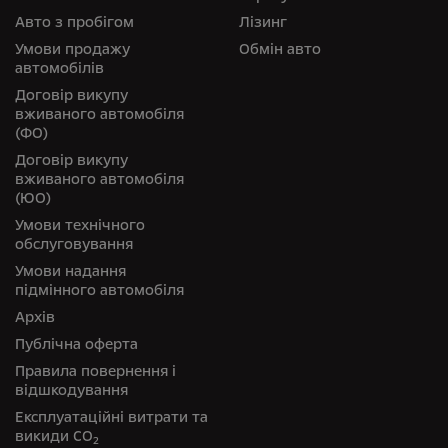
Авто з пробігом
Лізинг
Умови продажу
Обмін авто
автомобілів
Договір викупу
вживаного автомобіля
(ФО)
Договір викупу
вживаного автомобіля
(ЮО)
Умови технічного
обслуговування
Умови надання
підмінного автомобіля
Архів
Публічна оферта
Правила повернення і
відшкодування
Експлуатаційні витрати та
викиди СО
2