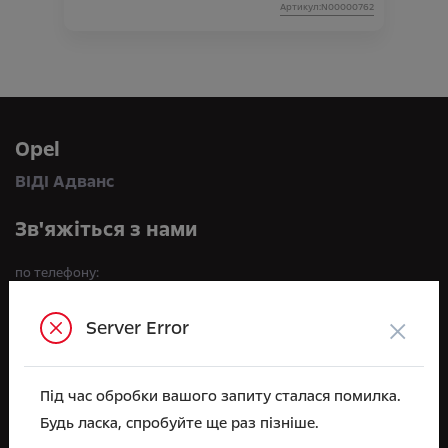
Артикул:N00000762
Opel
ВІДІ Адванс
Зв'яжіться з нами
по телефону:
+38 044 591 71 71
×
Server Error
або приїжджайте до нас:
вул. Велика Кільцева, 60А, с. Софіївська Борщагівка
e-mail
Під час обробки вашого запиту сталася помилка.
sales.advance@vidi.ua
Будь ласка, спробуйте ще раз пізніше.
Відділ Продажів
Відділ Сервісу