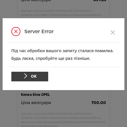
Підходить для автомобіля :
GRANDLAND X;
CROSSLAND X;
COMBO E LIFE;
COMBO E CARGO;
ASTRA J;
CORSA;
INSIGNIA;
MOKKA;
MOVANO;
VIVARO;
ZAFIRA;
GRANDLAND;
CROSSLAND;
E-MOKKA;
ASTRA;
NEW GRANDLAND;
FRONTERA;
×
Server Error
Артикул:N00002699
Під час обробки вашого запиту сталася помилка.
Будь ласка, спробуйте ще раз пізніше.
ОК
Кепка біла OPEL
Ціна аксесуара
700.00
Підходить для автомобіля :
GRANDLAND X;
CROSSLAND X;
COMBO E LIFE;
COMBO E CARGO;
ASTRA J;
CORSA;
INSIGNIA;
MOKKA;
MOVANO;
VIVARO;
ZAFIRA;
GRANDLAND;
CROSSLAND;
E-MOKKA;
ASTRA;
NEW GRANDLAND;
FRONTERA;