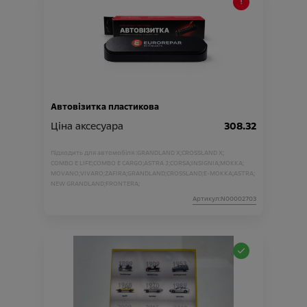
Автовізитка пластикова
Ціна аксесуара
308.32
Підходить для автомобіля :
GRANDLAND X;
CROSSLAND X;
COMBO E LIFE;
COMBO E CARGO;
ASTRA J;
CORSA;
INSIGNIA;
MOKKA;
MOVANO;
VIVARO;
ZAFIRA;
GRANDLAND;
CROSSLAND;
E-MOKKA;
ASTRA;
NEW GRANDLAND;
FRONTERA;
Артикул:N00002703