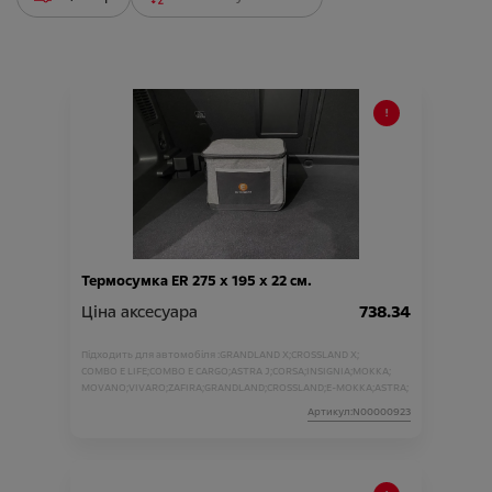
Термосумка ER 275 х 195 х 22 см.
Ціна аксесуара
738.34
Підходить для автомобіля :
GRANDLAND X;
CROSSLAND X;
COMBO E LIFE;
COMBO E CARGO;
ASTRA J;
CORSA;
INSIGNIA;
MOKKA;
MOVANO;
VIVARO;
ZAFIRA;
GRANDLAND;
CROSSLAND;
E-MOKKA;
ASTRA;
Артикул:N00000923