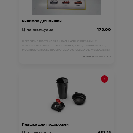
Килимок для мишки
Ціна аксесуара
175.00
Підходить для автомобіля :
GRANDLAND X;
CROSSLAND X;
COMBO E LIFE;
COMBO E CARGO;
ASTRA J;
CORSA;
INSIGNIA;
MOKKA;
MOVANO;
VIVARO;
ZAFIRA;
GRANDLAND;
CROSSLAND;
E-MOKKA;
ASTRA;
Артикул:N00000922
Пляшка для подорожей
Ціна аксесуара
651.23