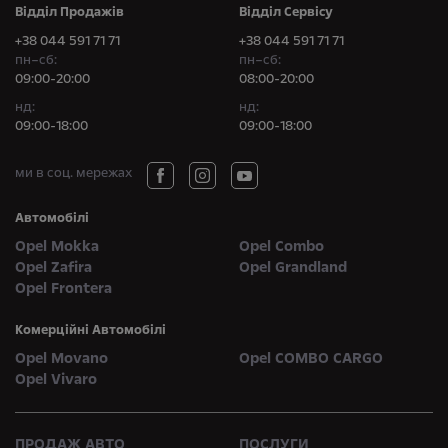
Відділ Продажів
Відділ Сервісу
+38 044 591 71 71
+38 044 591 71 71
пн–сб:
пн–сб:
09:00-20:00
08:00-20:00
нд:
нд:
09:00-18:00
09:00-18:00
ми в соц. мережах
Автомобілі
Opel Mokka
Opel Combo
Opel Zafira
Opel Grandland
Opel Frontera
Комерційні Автомобілі
Opel Movano
Opel COMBO CARGO
Opel Vivaro
ПРОДАЖ АВТО
ПОСЛУГИ