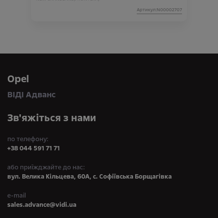
Артикул:N00002707
Opel
ВІДІ Адванс
Зв'яжіться з нами
по телефону:
+38 044 591 71 71
або приїжджайте до нас:
вул. Велика Кільцева, 60А, с. Софіївська Борщагівка
e-mail
sales.advance@vidi.ua