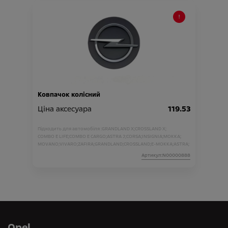
Ковпачок колісний
Ціна аксесуара
119.53
Підходить для автомобіля :
GRANDLAND X;
CROSSLAND X;
COMBO E LIFE;
COMBO E CARGO;
ASTRA J;
CORSA;
INSIGNIA;
MOKKA;
MOVANO;
VIVARO;
ZAFIRA;
GRANDLAND;
CROSSLAND;
E-MOKKA;
ASTRA;
Артикул:N00000888
Opel