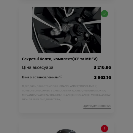
Секретні болти, комплект(ICE та MHEV)
Ціна аксесуара
3 216.96
3 863.16
Ціна з встановленням
Підходить для автомобіля :
GRANDLAND X;
CROSSLAND X;
COMBO E LIFE;
COMBO E CARGO;
ASTRA J;
CORSA;
INSIGNIA;
MOKKA;
MOVANO;
VIVARO;
ZAFIRA;
GRANDLAND;
CROSSLAND;
E-MOKKA;
ASTRA;
NEW GRANDLAND;
FRONTERA;
Артикул:N00000725