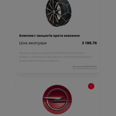
Комплект ланцюгів проти ковзання
Ціна аксесуара
3 186.76
Підходить для автомобіля :
GRANDLAND X;
CROSSLAND X;
COMBO E LIFE;
COMBO E CARGO;
ASTRA J;
CORSA;
INSIGNIA;
MOKKA;
GRANDLAND;
CROSSLAND;
E-MOKKA;
Артикул:N00000748