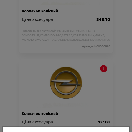
Ковпачок колісний
Ціна аксесуара
349.10
Підходить для автомобіля :
GRANDLAND X;
CROSSLAND X;
COMBO E LIFE;
COMBO E CARGO;
ASTRA J;
CORSA;
INSIGNIA;
MOKKA;
MOVANO;
VIVARO;
ZAFIRA;
GRANDLAND;
CROSSLAND;
E-MOKKA;
ASTRA;
Артикул:N00000885
Ковпачок колісний
Ціна аксесуара
787.86