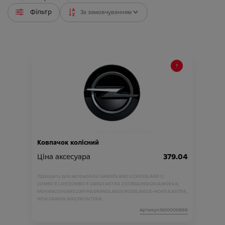
Фільтр
Ковпачок колісний
Ціна аксесуара
379.04
Підходить для автомобіля :
GRANDLAND X;
CROSSLAND X;
COMBO E LIFE;
COMBO E CARGO;
ASTRA J;
CORSA;
INSIGNIA;
MOKKA;
MOVANO;
VIVARO;
ZAFIRA;
GRANDLAND;
CROSSLAND;
E-MOKKA;
ASTRA;
NEW GRANDLAND;
FRONTERA;
Артикул:N00000889