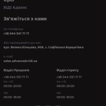
ВІДІ Адванс
Зв'яжіться з нами
по телефону:
+38 044 591 71 71
або приїжджайте до нас:
вул. Велика Кільцева, 60А, с. Софіївська Борщагівка
e-mail
sales.advance@vidi.ua
Відділ Продажів
Відділ Сервісу
+38 044 591 71 71
+38 044 591 71 71
пн–сб:
пн–сб:
09:00-20:00
08:00-20:00
нд:
нд:
09:00-18:00
09:00-18:00